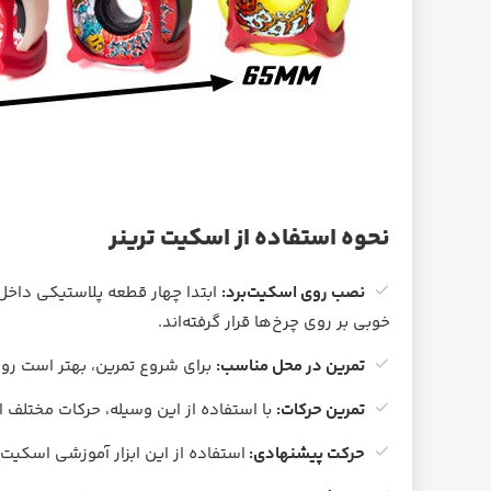
+ گریپ‌تیپ
نحوه استفاده از اسکیت ترینر
نصب روی اسکیت‌برد:
ابتدا چهار قطعه پلاستیکی داخل 
تخته اسکیت برد Santa Cruz
چرخ اسکیت برد 
خوبی بر روی چرخ‌ها قرار گرفته‌اند.
Four Radial Overlay
Delfino Devil VX
تمرین در محل مناسب:
برای شروع تمرین، بهتر است رو
تمرین حرکات:
با استفاده از این وسیله، حرکات مختلف 
ناموجود
4,380,000 تومان
حرکت پیشنهادی:
استفاده از این ابزار آموزشی اسکیت برد برای