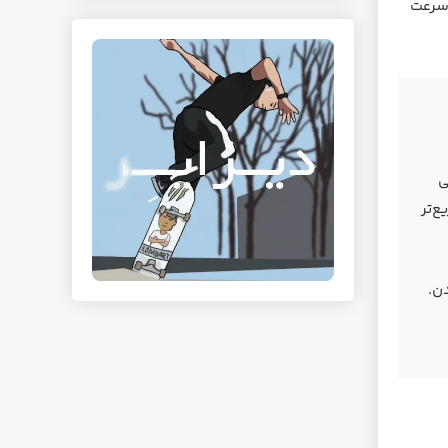
 سرعت
ی
‌تر
ن.