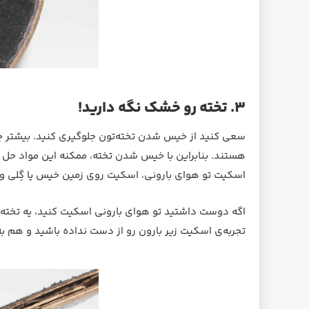
۳. تخته رو خشک نگه دارید!
سعی کنید از خیس شدن تخته‌تون جلوگیری کنید. بیشتر چس
هستند. بنابراین با خیس شدن تخته، ممکنه این مواد حل بش
اسکیت تو هوای بارونی، اسکیت روی زمین خیس یا گِلی و 
اگه دوست داشتید تو هوای بارونی اسکیت کنید، یه تخته 
تجربه‌ی اسکیت زیر بارون رو از دست نداده باشید و هم به
گریپ‌تیپ حرفه‌ای اسکیت‌برد
تخته اسکیت برد 
Known Pleasure
Thrasher x Mob Skate Mag
864,000 تومان
ناموجود