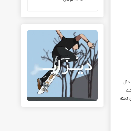
 مثل
کت
 تخته