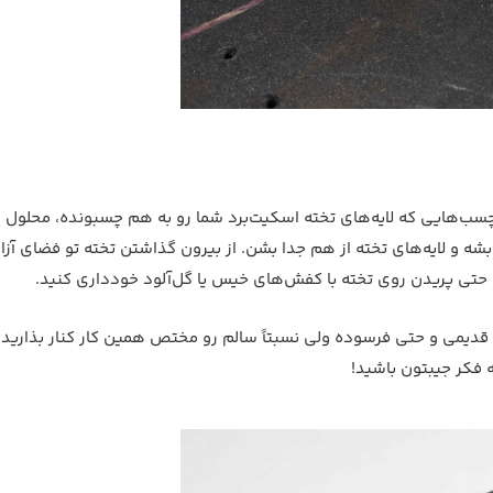
+ گریپ‌تیپ
ب‌هایی که لایه‌های تخته اسکیت‌برد شما رو به هم چسبونده، محلول د
ه و لایه‌های تخته از هم جدا بشن. از بیرون گذاشتن تخته تو فضای آزاد
حتی پریدن روی تخته با کفش‌های خیس یا گل‌آلود خودداری کنید.
قدیمی و حتی فرسوده ولی نسبتاً سالم رو مختص همین کار کنار بذارید 
 فکر جیبتون باشید!
کفش ir Stefan
Toy Machine
گریپ تیپ حرفه ای اسکیت برد
Janoski رنگ
Grizzly Blurry
سفید
7,150,000
530,000 تومان
6,350,000 تومان