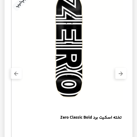
+ گریپ‌تیپ
ینال
لواز
تخته اسکیت برد Zero Classic Bold
0,000