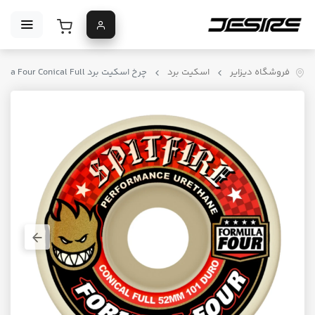
فروشگاه دیزایر
اسکیت برد
چرخ اسکیت برد Spitfire Formula Four Conical Full رنگ قرمز