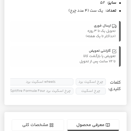
سایز:
52
تعداد:
یک ست (۴ عدد چرخ)
ارسال فوری
تحویل یک تا ۳ روزه
(حداکثر تا یک هفته)
گارانتی تعویض
تعویض یا بازگشت کالا
تا ۷۲ ساعت پس از تحویل
چرخ اسکیت برد
wheels اسکیت برد
چر
کلمات
کلیدی:
چرخ اسکیت
چرخ اسکیت برد Spitfire Formula Four
چ
معرفی محصول
مشخصات کلی