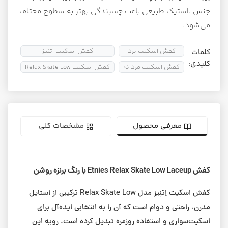
جنس لاستیک طبیعی باعث چسبندگی بهتر به سطوح مختلف
می‌شود.
کفش اسکیت برد
کفش اسکیت اتنیز
کفش 
کلمات
کلیدی:
کفش اسکیت مردانه
کفش اسکیت Relax Skate Low
معرفی محصول
مشخصات کلی
کفش Etnies Relax Skate Low Laceup با رنگ برنزه روشن
کفش اسکیت اِتنِیز مدل Relax Skate Low ترکیبی از استایل
مدرن، راحتی و دوام است که آن را به انتخابی ایده‌آل برای
اسکیت‌سواری و استفاده روزمره تبدیل کرده است. رویه این