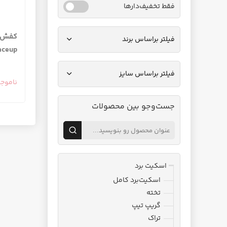
فقط تخفیف‌دارها
فیلتر براساس برند
Laceup رنگ برنزه
فیلتر براساس سایز
ناموج
جست‌وجو بین محصولات
اسکیت برد
اسکیت‌برد کامل
تخته
گریپ تیپ
تراک