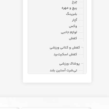
چرخ
پیچ و مهره
بلبرینگ
آچار
وکس
لوازم جانبی
کفش
کفش و کتانی ورزشی
کفش اسکیت‌برد
پوشاک ورزشی
تی‌شرت آستین بلند