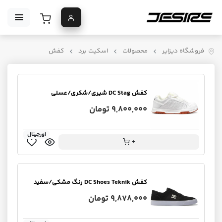
فروشگاه دیزایر
محصولات
اسکیت برد
کفش
کفش DC Stag شیری/شکری/عسلی
9,800,000 تومان
اورجینال
+
کفش DC Shoes Teknik رنگ مشکی/سفید
9,878,000 تومان