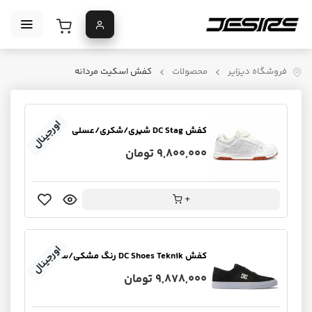
فروشگاه دیزایر
محصولات
کفش اسکیت مردانه
اورجینال
کفش DC Stag شیری/شکری/عسلی
9,800,000 تومان
+
اورجینال
کفش DC Shoes Teknik رنگ مشکی/سفید
9,878,000 تومان