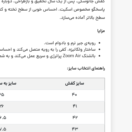
کفش جانوسکی، پس از یک سال تحقیق و بازطراحی، دوباره ب
پاسخگو مخصوص اسکیت، احساس خوبی از سطح تخته و کنترل دقیق
سطح بالاتر آماده می‌سازد.
مزایا
رویه‌ی جیر نرم و بادوام است.
ساختار ولکانیزه، کفی را به رویه متصل می‌کند و احسا
بالشتک Zoom Air پرانرژی و سریع عمل می‌کند و به شما حسی سبک و آماده‌ی پرش می‌دهد.
راهنمای انتخاب سایز:
سایز کفش
سایز به سا
25
40
26
41
6.5
42
7.5
43