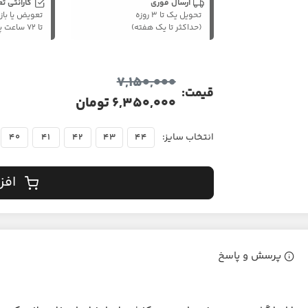
ارسال فوری
گارانتی ت
تحویل یک تا ۳ روزه
تعویض یا باز
(حداکثر تا یک هفته)
تا ۷۲ ساعت پس از تحویل
7,150,000
قیمت:
6,350,000 تومان
انتخاب سایز:
40
41
42
43
44
افز
پرسش و پاسخ