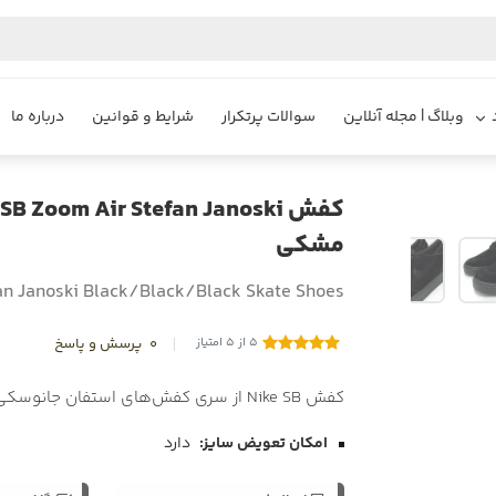
وبلاگ | مجله آنلاین
سوالات پرتکرار
شرایط و قوانین
درباره ما
مشکی
an Janoski ‌‌Black/Black/Black Skate Shoes
5 از 5 امتیاز
0
پرسش و پاسخ
کفش Nike SB از سری کفش‌های استفان جانوسکی، رنگ مشکی/مشکی/مشکی
امکان تعویض سایز:
دارد