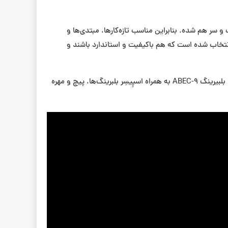
سر هم شده. بنابراین مناسب تازه‌کارها، مبتدی‌ها و
نتخاب شده است که هم باکیفیت و استاندارد باشند و
مشخصات قطعات: تخته ۷ لایه با سایز ۸ اینچ، گریپ‌تیپ به انتخاب شما، تراک‌ آلیاژ آلومینیوم سایز ۵ اینچ، چرخ‌‌ سایز ۵۳ میلی‌متر 95A، بلبیرینگ ABEC-9 به همراه اسپِیسِر بلبرینگ‌ها، پیچ و مهره