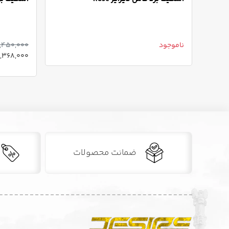
ناموجود
,450,000
6,368,000 توما
ضمانت محصولات