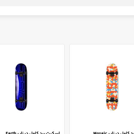
امل دیزایر Mosaic
اسکیت برد کامل دیزایر Earth