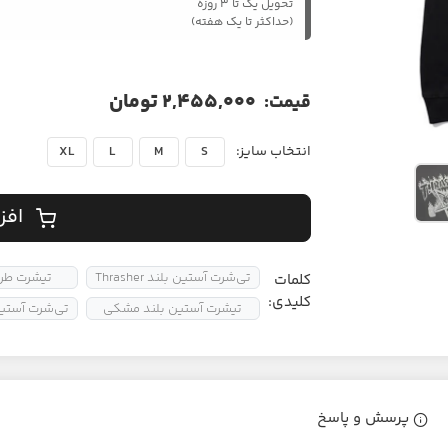
تحویل یک تا ۳ روزه
(حداکثر تا یک هفته)
2,455,000 تومان
قیمت:
انتخاب سایز:
XL
L
M
S
افز
تی‌شرت آستین بلند Thrasher
تیشرت طرح
کلمات
کلیدی:
تیشرت آستین بلند مشکی
تی‌شرت آستین
پرسش و پاسخ