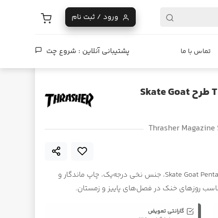
ورود / ثبت نام
پشتیبانی آنلاین :
شروع چت
تماس با ما
تی‌شرت آستین بلند مشکی Thrasher طرح Skate Goat
Thrasher Magazine 
تی‌شرت آستین بلند مشکی Thrasher با طرح Skate Goat Pentagram، جنس نخی درجه‌یک، چاپ ماندگار و
ناسب روزهای خنک در فصل‌های پاییز و زمستان.
گارانتی تعویض