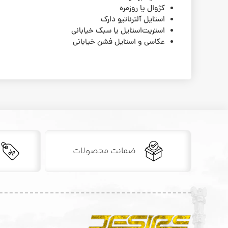
کژوال یا روزمره
استایل آلترناتیو دارک
استریت‌استایل یا سبک خیابانی
عکاسی و استایل فشن خیابانی
ضمانت محصولات