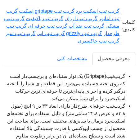
گریپ تیپ اسکیت برد
گریپ تیپ
griptape اسکیت
گریپ
تیپ اماتور
گریپ تیپ ارزان
گریپ تیپ باکیفیت
گریپ تیپ
کلمات
مشکی
گریپ تیپ ضد آب
گریپ تیپ حرفه ای
گریپ تیپ
کلیدی:
طرحدار
گریپ تیپ grizzly
گریپ تیپ ابی
گریپ تیپ سبز
گریپ تیپ خاکستری
معرفی محصول
مشخصات کلی
گریپ‌تیپ(Griptape) یک نوار سنباده‌ای و برچسب‌دار است
که روی تخته چسبانده می‌شود. این قطعه پای شما را با تخته
درگیر کرده و اجرای پایه‌ای‌ترین تا حرفه‌ای ترین حرکات
اسکیت‌برد را برای شما ممکن می‌کند.
گریپ‌تیپ حرفه‌ای طرح‌دار دارای ابعاد ۳۳ در ۹ اینچ (طول
۸۳.۸ و عرض ۲۲.۸ سانتی‌متر) و قابل استفاده برای تخته‌های
اسکیت‌برد نرمال با سایزهای مختلف است. برای ساخت این
محصول از چسب ایپوکسی با قدرت چسبندگی بالا استفاده
شده است و سطح سنباده‌ای آن در برابر رطوبت مقاوم