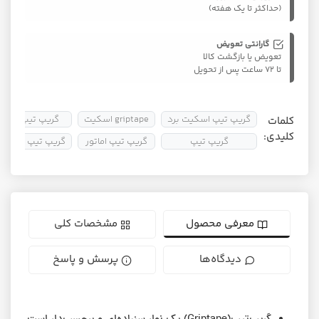
(حداکثر تا یک هفته)
گارانتی تعویض
تعویض یا بازگشت کالا
تا ۷۲ ساعت پس از تحویل
گریپ تیپ اسکیت برد
griptape اسکیت
گریپ تیپ ارزان
کلمات
کلیدی:
گریپ تیپ
گریپ تیپ اماتور
گریپ تیپ باکیفی
معرفی محصول
مشخصات کلی
دیدگاه‌ها
پرسش و پاسخ