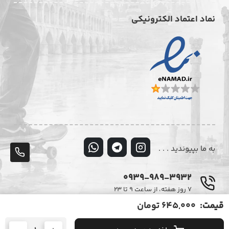
نماد اعتماد الکترونیکی
به ما بپیوندید . . .
پشت
تلف
0939-989-3932
۷ روز هفته، از ساعت ۹ تا ۲۳
قیمت:
645,000 تومان
© تمامی حقوق این وبسایت متعلق به فروشگاه اینترنتی دیزایر می‌باشد.