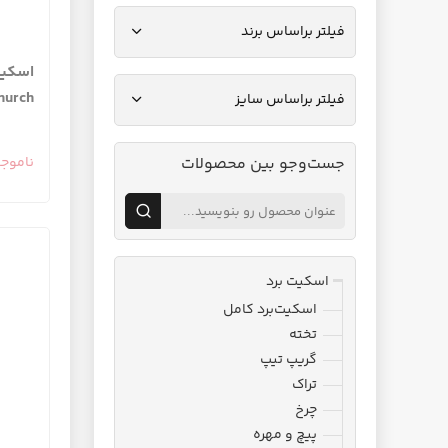
فیلتر براساس برند
hurch
فیلتر براساس سایز
جست‌وجو بین محصولات
ناموج
اسکیت برد
اسکیت‌برد کامل
تخته
گریپ تیپ
تراک
چرخ
پیچ و مهره