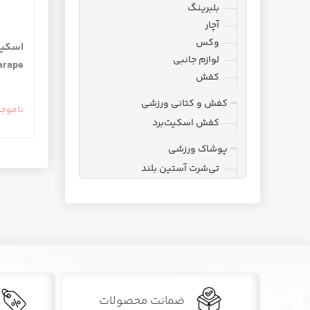
بلبرینگ
آچار
وکس
اسکیت‌
لوازم جانبی
arape
کفش
کفش و کتانی ورزشی
ناموج
کفش اسکیت‌برد
پوشاک ورزشی
تی‌شرت آستین بلند
ضمانت محصولات