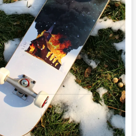
گریپ‌تیپ (Grip Tape)
نوار سنباده‌ای روی تخته اسکیت
جنس سنباده‌ای عالی
چسب قوی و ماندگار
برش دقیق و نصب شده روی تخته
سطح اصطکاک قابل قبول و استاندارد برای کنترل بهتر پاها
تراک (TRUCK)
قطعات فلزی که تخته را به چرخ‌ها متصل می‌کند
Pivot
برند معتبر