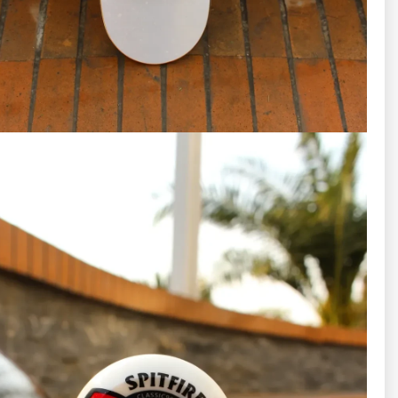
🥇
پکیج طلایی
اسکیت‌برد کامل
کمک ابزار یادگیری اسکیت‌برد
یا Skate Trainer
آچار چندکاره حرفه‌ای
شامل:
آچار اصلی
سوکت چرخ و تراک
پیچ‌گوشتی چهار سو و آلن
حدیده و سنباده‌زن
✅ مناسب برای:
کسانی که دوست دارند حرفه‌ای‌تر شروع کنند
اسکیترهایی که اسکیت را زیاد تنظیم و کاستوم می‌کنند