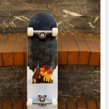
🥈
پکیج نقره‌ای
اسکیت‌برد کامل
کمک ابزار یادگیری اسکیت‌برد
یا Skate Trainer
آچار T شکل اسکیت‌برد:
متناسب با طرح تخته
شامل آچار
مخصوص و پیچ‌گوشتی L چهار سو و آلن
✅ مناسب برای:
اسکیترهایی که ابزار اسکیت‌برد ندارند
یا مبتدی‌هایی که می‌خواهند خیلی سریع یاد بگیرند