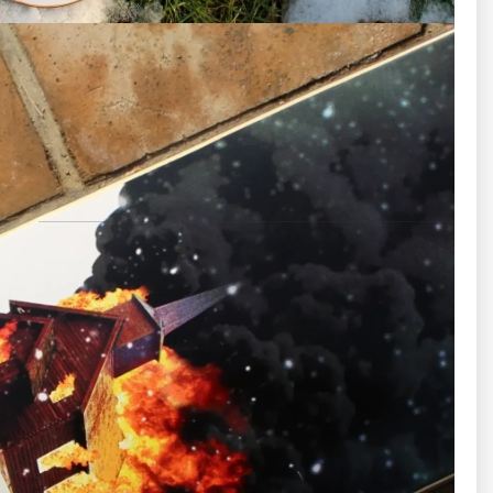
اندازه پهنا ۵.۲۵
ارتفاع متوسط (Mid)
تعادل ایده‌آل در قدرت چرخش و ثبات
✔️ مناسب هم برای یادگیری و هم اجرای حرکات
چرخ‌ها (Wheels)
Spitfire
برند:
Conical Full
مدل:
۵۴ میلی‌متر
سایز:
99A
سختی:
این ترکیب بهترین انتخاب برای اسکیت خیابانی است: چرخش
سریع + اصطکاک کنترل‌شده مناسب اسکیت سواری خیابانی و
اجرای حرکات