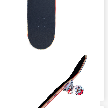
اسکیت‌برد کامل حرفه‌ای، سرهم شده و آماده استفاده؛
شامل تخته برند Skate Mental هفت لایه ساخته شده از چوب
افرای کانادایی و با گریپ‌تیپ نصب شده، تراک Pivot، چرخ‌های
Spitfire و بلبرینگ‌های ILQ-11 و پیچ و مهره‌ی آلن. مناسب
برای سطح مبتدی تا حرفه‌ای، و ایده‌آل برای اسکیت به سبک
خیابانی و اسکیت‌پارک.
پکیج برنزی:
این بسته فقط شامل اسکیت‌برد است
پکیج نقره‌ای:
اسکیت‌برد + کمک ابزار یادگیری + آچار T
اسکیت‌برد
پکیج طلایی:
اسکیت‌برد + کمک ابزار یادگیری + آچار چندکاره
حرفه‌ای
اسکیت برد کامل
اسکیت بورد
اسکیت برد ارزان
کلمات
کلیدی:
اسکیت برد
اسکیت برد مبتدی
اسکیت برد حرفه ای