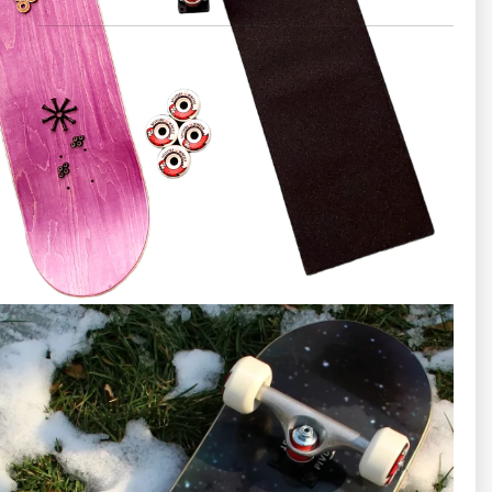
مشخصات فنی و قطعات اسکیت برد
تخته (DECK)
دک برند Skate Mental هفت لایه چوب افرای کانادایی
(Canadian Maple)
۲ لایه رنگی تقویت‌شده
دارای
با پهنای ۸ اینچ گودی متوسط (پیشنهادی برای مبتدی‌ها)
استحکام بالا (تحمل وزن تا حدود ۱۵۰ کیلوگرم)
✔️ مناسب برای انواع سبک‌های اسکیت‌برد به خصوص خیابانی
(Street).
مقاله پیشنهادی
👈
معرفی و مقایسه سبک‌های مختلف اسکیت‌برد؛ خیابانی، اسکیت
پارک، ورت و کروز