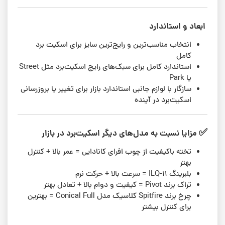
ابعاد و استاندارد
انتخاب مناسب‌ترین و رایج‌ترین سایز برای اسکیت برد
کامل
استاندارد کامل برای سبک‌های رایج اسکیت‌برد مثل Street
یا Park
سازگار با لوازم جانبی استاندارد بازار برای تغییر یا بروزرسانی
اسکیت‌برد در آینده
✅
مزایا نسبت به مدل‌های دیگر اسکیت‌برد در بازار
تخته با‌کیفیت از چوب افرای کانادایی = عمر بالا + کنترل
بهتر
بلبرینگ ILQ-11 = سرعت بالا + حرکت نرم
تراک برند Pivot = کیفیت و دوام بالا + تعادل بهتر
چرخ برند Spitfire کلاسیک مدل Conical Full = بهترین
برای کنترل بیشتر