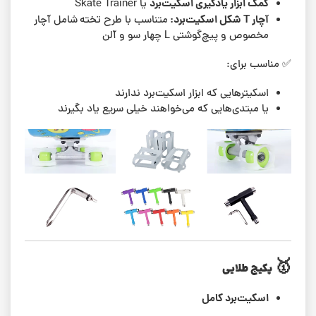
کمک ابزار یادگیری اسکیت‌برد
یا Skate Trainer
آچار T شکل اسکیت‌برد:
متناسب با طرح تخته
شامل آچار
مخصوص و پیچ‌گوشتی L چهار سو و آلن
✅ مناسب برای:
اسکیترهایی که ابزار اسکیت‌برد ندارند
یا مبتدی‌هایی که می‌خواهند خیلی سریع یاد بگیرند
🥇
پکیج طلایی
اسکیت‌برد کامل