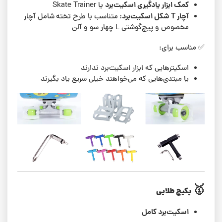
کمک ابزار یادگیری اسکیت‌برد
یا Skate Trainer
آچار T شکل اسکیت‌برد:
متناسب با طرح تخته
شامل آچار
مخصوص و پیچ‌گوشتی L چهار سو و آلن
✅ مناسب برای:
اسکیترهایی که ابزار اسکیت‌برد ندارند
یا مبتدی‌هایی که می‌خواهند خیلی سریع یاد بگیرند
🥇
پکیج طلایی
اسکیت‌برد کامل