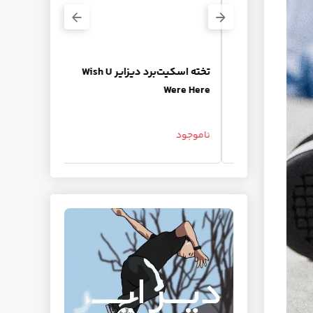
اسکیت‌برد
تخته اسکیت‌برد دیزایر Wish U
گریپ تیپ حرف
Were Here
Sp
ناموجود
645,000 تومان