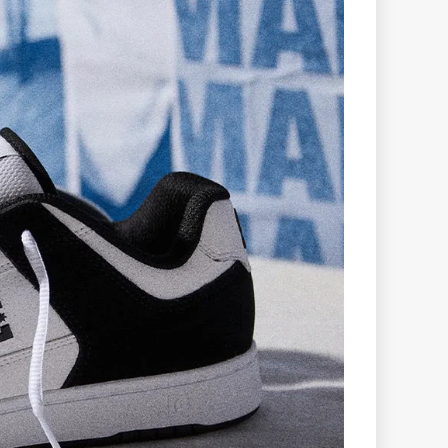
چرخ اسکیت برد Spitfire Formula
تراک اسکیت‌برد e V
Lights Pudwill
Four Andrew Reynolds
4,598,000 تومان
ناموجود