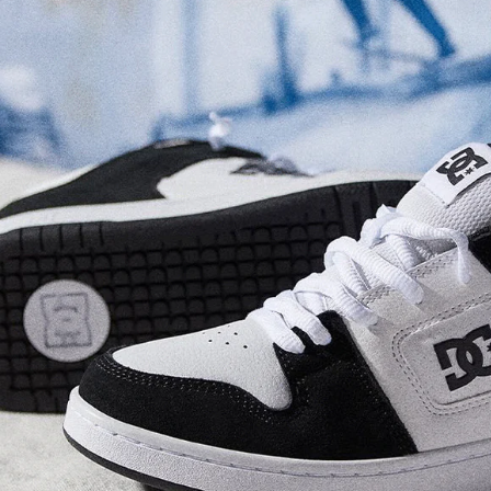
Ventur-
تخته اسکیت برد Santa Cruz
گریپ‌تیپ حرفه‌ای 
itfire Ripped Mob
Delfino Devil VX
ناموجود
864,000 تومان