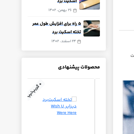
اسکیت برد
26 بهمن، 1402
۵ راه برای افزایش طول عمر
تخته اسکیت برد
24 اسفند، 1402
کات
محصولات پیشنهادی
+ گریپ‌تیپ