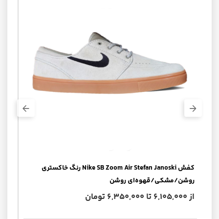
کفش Nike SB Zoom Air Stefan Janoski رنگ خاکستری
تراک اسکی
روشن/مشکی/قهوه‌ای روشن
از 6,105,000 تا 6,350,000 تومان