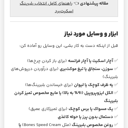
مقاله پیشنهادی
👈
راهنمای کامل انتخاب بلبرینگ
اسکیت‌برد
ابزار و وسایل مورد نیاز
قبل از اینکه دست به کار بشی، این وسایل رو آماده کن:
✅
آچار اسکیت یا آچار فرانسه
(برای باز کردن چرخ‌ها)
✅
سوزن، سنجاق یا تیغ موکت‌بری
(برای درآوردن درپوش‌های
بلبرینگ)
✅
یه ظرف کوچک یا لیوان
(برای خیساندن بلبرینگ‌ها)
✅
الکل ایزوپروپیل (۹۱٪ به بالا) یا مایع مخصوص تمیز کردن
بلبرینگ
✅
یک مسواک یا برس کوچک
(برای تمیزکاری عمیق)
✅
دستمال بدون پرز یا حوله کاغذی
✅
روغن مخصوص بلبرینگ
(مثل Bones Speed Cream)
یا