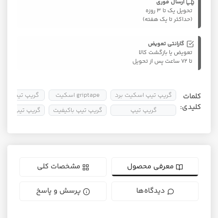
ارسال فوری
تحویل یک تا ۳ روزه
(حداکثر تا یک هفته)
گارانتی تعویض
تعویض یا بازگشت کالا
تا ۷۲ ساعت پس از تحویل
گریپ تیپ اسکیت برد
griptape اسکیت
گریپ تیپ ضد آ
کلمات
کلیدی:
گریپ تیپ
گریپ تیپ باکیفیت
گریپ تیپ حرفه 
معرفی محصول
مشخصات کلی
دیدگاه‌ها
پرسش و پاسخ