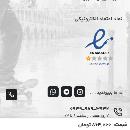
نماد اعتماد الکترونیکی
به ما بپیوندید . . .
پشت
تلف
0939-989-3932
۷ روز هفته، از ساعت ۹ تا ۲۳
قیمت:
864,000 تومان