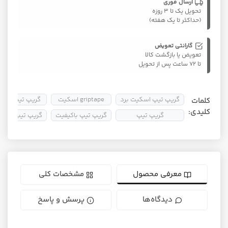
ارسال فوری
تحویل یک تا ۳ روزه
(حداکثر تا یک هفته)
گارانتی تعویض
تعویض یا بازگشت کالا
تا ۷۲ ساعت پس از تحویل
گریپ تیپ اسکیت برد
griptape اسکیت
گریپ تیپ ضد آ
کلمات
کلیدی:
گریپ تیپ
گریپ تیپ باکیفیت
گریپ تیپ حرفه 
معرفی محصول
مشخصات کلی
دیدگاه‌ها
پرسش و پاسخ