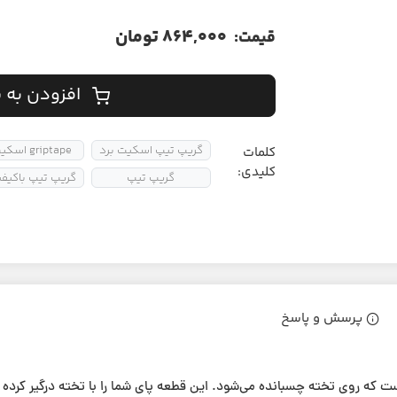
864,000 تومان
قیمت:
افزودن به 
گریپ تیپ اسکیت برد
griptape اسکیت
کلمات
کلیدی:
گریپ تیپ
گریپ تیپ باکیف
پرسش و پاسخ
و برچسب‌دار است که روی تخته چسبانده می‌شود. این قطعه پای شما را با تخته درگیر کر