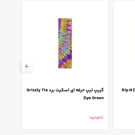
رفه ای اسکیت برد Rip N Dip
گریپ تیپ حرفه ای اسکیت برد Grizzly Tie
lassic
Dye Green
ناموجود
ناموجو