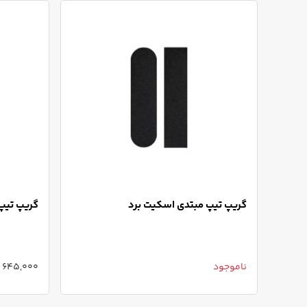
گریپ تیپ مبتدی اسکیت برد
گریپ تیپ 
ناموجود
645,000 تومان