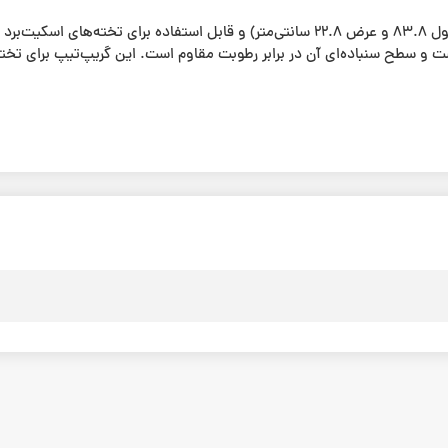
گریپ‌تیپ حرفه‌ای طرح‌دار دارای ابعاد ۳۳ در ۹ اینچ (طول ۸۳.۸ و عرض ۲۲.۸ سانتی‌متر) 
و سطح سنباده‌ای آن در برابر رطوبت مقاوم است. این گریپ‌تیپ برای تخت