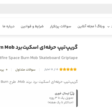
S
وبلاگ | مجله آنلاین
سوالات پرتکرار
شرایط و قوانین
درباره ما
گریپ‌تیپ حرفه‌ای اسکیت‌برد Spitfire Space Burn Mob
tfire Space Burn Mob Skateboard Griptape
5 از 5 امتیاز
سوالات متداول
0
پرس
گریپ‌تیپ حرفه‌ای اسکیت برد برند Mob، طرح Spitfire Space Burn
ارسال فوری
تحویل یک تا ۳ روزه
(حداکثر تا یک هفته)