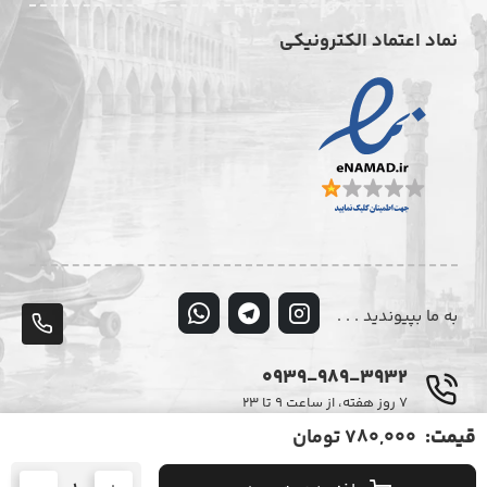
نماد اعتماد الکترونیکی
به ما بپیوندید . . .
پشت
تلف
0939-989-3932
۷ روز هفته، از ساعت ۹ تا ۲۳
قیمت:
780,000 تومان
© تمامی حقوق این وبسایت متعلق به فروشگاه اینترنتی دیزایر می‌باشد.