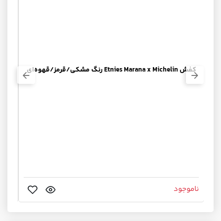
کفش Etnies Marana x Michelin رنگ مشکی/قرمز/قهوه‌ای
تخته ا
ناموجود
نامو