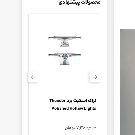
محصولات پیشنهادی
+ گریپ‌تیپ
Voids
تراک اسکیت برد Thunder
es Fountain
Polished Hollow Lights
7,380,000 تومان
ناموجود