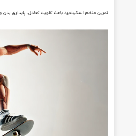
تمرین منظم اسکیت‌برد باعث تقویت تعادل، پایداری بدن و 
کفش  Zoom Air Stefan
گریپ‌تیپ حرفه‌ای اسکیت‌برد
Janoski رنگ مشکی/
Spitfire Ripped Mob
سفید
7,150,000
864,000 تومان
6,350,000 تومان