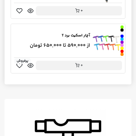
+
آچار اسکیت برد T
از 590,000 تا 650,000 تومان
پرفروش
+