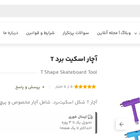
وبلاگ | مجله آنلاین
سوالات پرتکرار
شرایط و قوانین
درباره ما
آچار اسکیت برد T
T Shape Skateboard Tool
5 از 5 امتیاز
0
پرسش و پاسخ
آچار T شکل اسکیت‌برد، شامل آچار مخصوص و پیچ‌گوشتی L چهار سو و آلن
ارسال فوری
تحویل یک تا ۳ روزه
(حداکثر تا یک هفته)