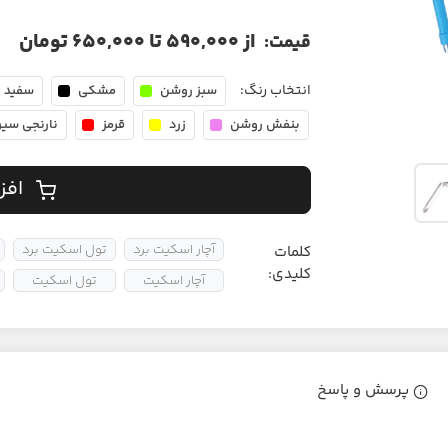
از 590,000 تا 650,000 تومان
قیمت:
انتخاب رنگ:
سبز روشن
مشکی
سفید
بنفش روشن
زرد
قرمز
نارنجی سیر
افز
آچار اسکیت برد
تول اسکیت برد
کلمات
کلیدی:
آچار اسکیت
تول اسکیت
پرسش و پاسخ