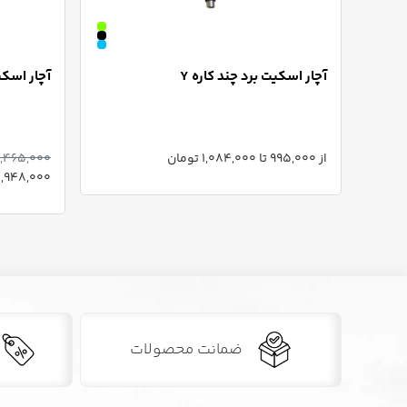
آچار اسکیت برد چند کاره Y
آچار اسکی
از 995,000 تا 1,084,000 تومان
,465,000
2,948,000 توما
ضمانت محصولات