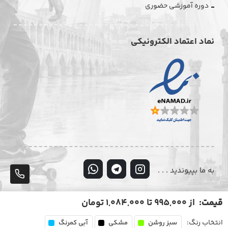
دوره آموزشی حضوری
نماد اعتماد الکترونیکی
به ما بپیوندید . . .
پشت
تلف
0939-989-3932
قیمت:
از 995,000 تا 1,084,000 تومان
۷ روز هفته، از ساعت ۹ تا ۲۳
انتخاب رنگ:
سبز روشن
مشکی
آبی کمرنگ