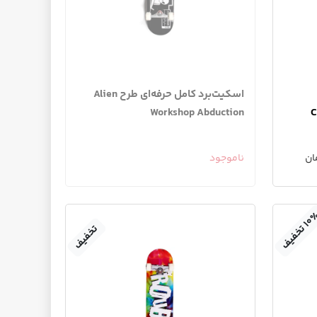
اسکیت‌برد کامل حرفه‌ای طرح Alien
Workshop Abduction
C
ناموجود
۱
۰
ت
خ
ف
ی
ف
تخفیف