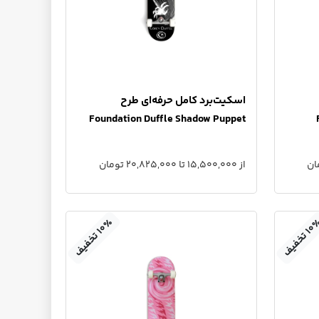
اسکیت‌برد کامل حرفه‌ای طرح
Foundation Duffle Shadow Puppet
از 15,500,000 تا 20,825,000 تومان
٪
۱
۰
ت
خ
ف
ی
ف
۱
۰
ت
خ
ف
ی
ف