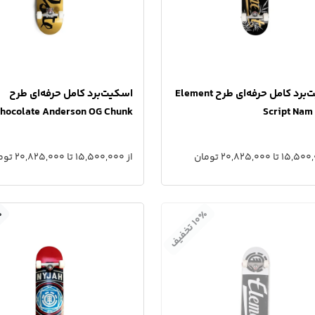
اسکیت‌برد کامل حرفه‌ای طرح Element
اسکیت‌برد کامل حرفه‌ای طرح
hocolate Anderson OG Chunk
Script Nam
از 15,500,000 تا 20,825,000 تومان
٪
٪
۱
۰
ت
خ
ف
ی
ف