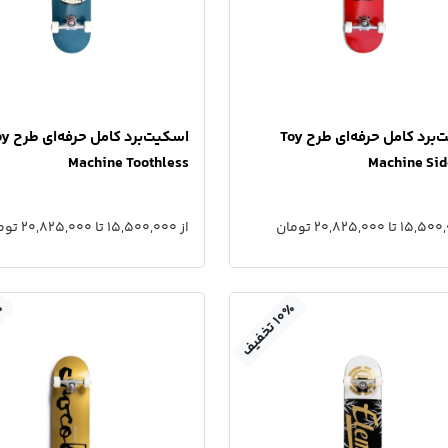
اسکیت‌برد کامل حرفه‌ای طرح Toy
اسکیت‌برد کامل
Machine Toothless
Machine Sid
از 15,500,000 تا 20,825,000 تومان
٪
٪
۱
۰
ت
خ
ف
ی
ف