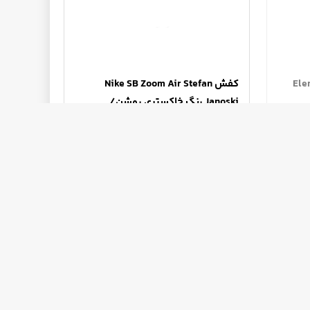
یت‌برد Element
کفش Nike SB Zoom Air Stefan
Janoski رنگ خاکستری روشن/
مشکی/قهوه‌ای روشن
از 6,105,000 تا 6,350,000 تومان
یع
ارسال به سراسر کشور