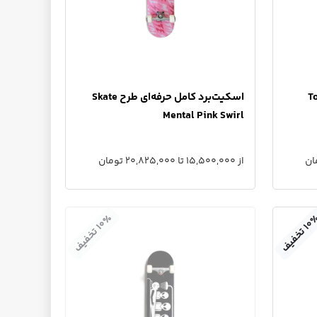
 حرفه‌ای طرح Toy
اسکیت‌برد کامل حرفه‌ای طرح Skate
Mental Pink Swirl
از 15,500,000 تا 20,825,000 تومان
٪
۱
۰
ت
خ
ف
ی
ف
۱
۰
ت
خ
ف
ی
ف