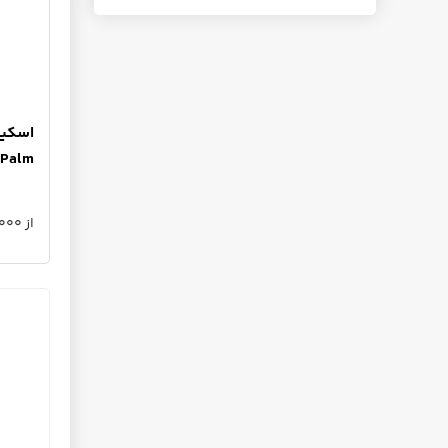
 Palm
از 15,500,000 تا 20,825,000 تومان