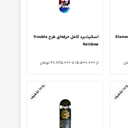
رد کامل حرفه‌ای طرح Element
اسکیت‌برد کامل حرفه‌ای طرح Trouble
Rainbow
از 15,500,000 تا 20,825,000 تومان
٪
۱
۰
ت
خ
ف
ی
ف
۱
۰
ت
خ
ف
ی
ف