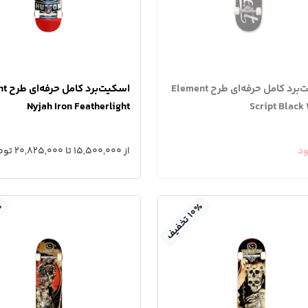
اسکیت‌برد کامل حرفه‌ای طرح Element
اسکیت‌ب
Nyjah Iron Featherlight
Script Black
ود
از 15,500,000 تا 20,825,000 تومان
٪
٪
۱
۰
ت
خ
ف
ی
ف