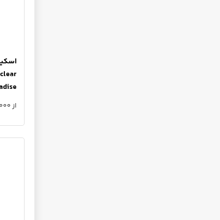
اسکیت‌
clear
adise
از 15,500,000 تا 20,825,000 تومان