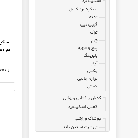
اسکیت برد
اسکیت‌برد کامل
تخته
گریپ تیپ
تراک
چرخ
پیچ و مهره
e Eye
بلبرینگ
آچار
از 15,500,000 تا 20,825,000 تومان
وکس
لوازم جانبی
کفش
کفش و کتانی ورزشی
کفش اسکیت‌برد
پوشاک ورزشی
تی‌شرت آستین بلند