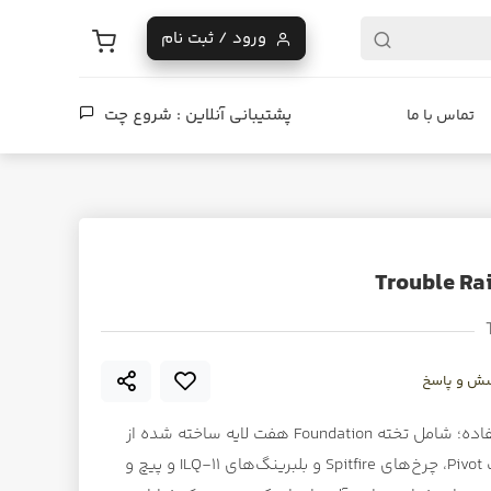
ورود / ثبت نام
پشتیبانی آنلاین :
شروع چت
تماس با ما
ش و پاسخ
اسکیت‌برد کامل حرفه‌ای، سرهم شده و آماده استفاده؛ شامل تخته Foundation هفت لایه ساخته شده از
چوب افرای کانادایی و با گریپ‌تیپ نصب شده، تراک Pivot، چرخ‌های Spitfire و بلبرینگ‌های ILQ-11 و پیچ و