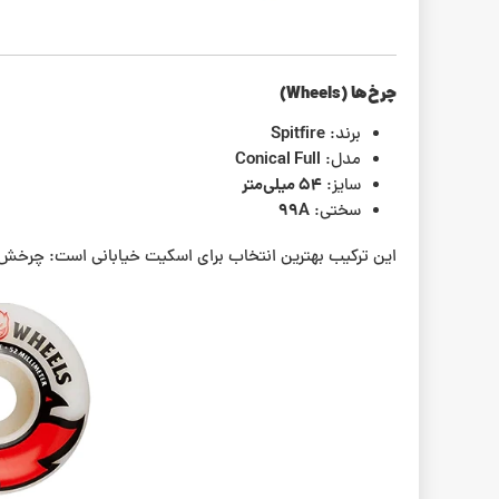
چرخ‌ها (Wheels)
Spitfire
برند:
Conical Full
مدل:
۵۴ میلی‌متر
سایز:
99A
سختی:
این ترکیب بهترین انتخاب برای اسکیت خیابانی است: چرخش