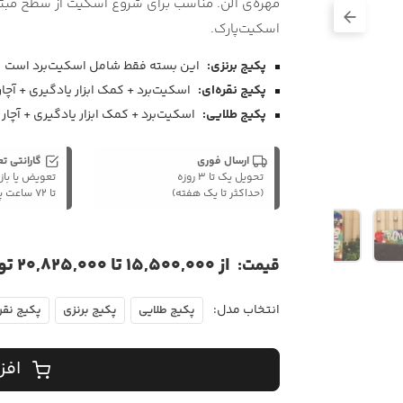
مهره‌ی آلن. مناسب برای شروع اسکیت از سطح مبتدی
اسکیت‌پارک.
پکیج برنزی:
این بسته فقط شامل اسکیت‌برد است
پکیج نقره‌ای:
اسکیت‌برد + کمک ابزار یادگیری + آچار T اسکیت‌بر
پکیج طلایی:
اسکیت‌برد + کمک ابزار یادگیری + آچار 
ارسال فوری
گارانتی ت
تحویل یک تا ۳ روزه
تعویض یا باز
(حداکثر تا یک هفته)
تا ۷۲ ساعت پس از تحویل
از 15,500,000 تا 20,825,000 تومان
قیمت:
انتخاب مدل:
پکیج طلایی
پکیج برنزی
پکیج نقره
افز