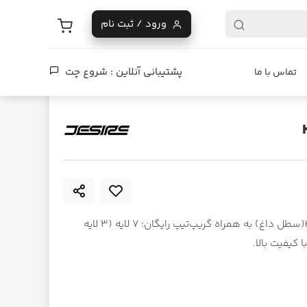
ورود / ثبت نام
پشتیبانی آنلاین :
شروع چت
تماس با ما
تخته اسکیت‌برد (دک) حرفه‌ای دیزایر، طرح Hot Bin(سطل داغ) به همراه گریپ‌تیپ رایگان؛ ۷ لایه (۳ لایه