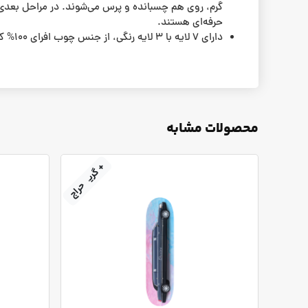
گرم، روی هم چسبانده و پرس می‌شوند. در مراحل بعدی،
حرفه‌ای هستند.
دارای ۷ لایه‌ با ۳ لایه رنگی، از جنس چوب افرای 100% کانادایی، با گودی متوسط یا زیاد و تا تحمل وزن تا حدود ۱۵۰ کیلوگرم.
محصولات مشابه
+ گریپ‌تیپ
حراج