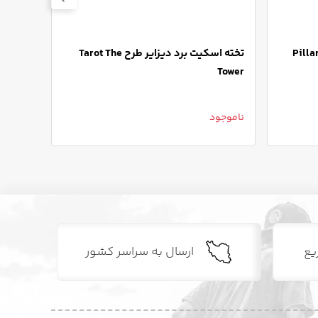
یزایر طرح Pillars Of
تخته اسکیت برد دیزایر طرح Tarot The
dgment
Tower
ناموجود
ناموجو
یع
ارسال به سراسر کشور