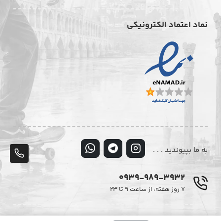
نماد اعتماد الکترونیکی
به ما بپیوندید . . .
پشت
تلف
0939-989-3932
۷ روز هفته، از ساعت ۹ تا ۲۳
© تمامی حقوق این وبسایت متعلق به فروشگاه اینترنتی دیزایر می‌باشد.