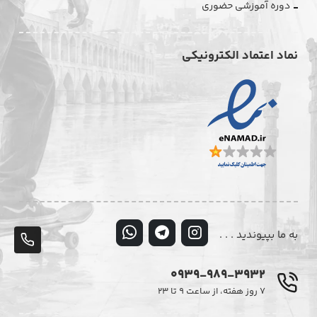
دوره آموزشی حضوری
نماد اعتماد الکترونیکی
به ما بپیوندید . . .
پشت
تلف
0939-989-3932
۷ روز هفته، از ساعت ۹ تا ۲۳