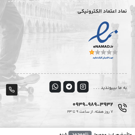
نماد اعتماد الکترونیکی
به ما بپیوندید . . .
پشت
تلف
0939-989-3932
۷ روز هفته، از ساعت ۹ تا ۲۳
© تمامی حقوق این وبسایت متعلق به فروشگاه اینترنتی دیزایر می‌باشد.
ناموجود
متأسفیم، این محصول
شده.