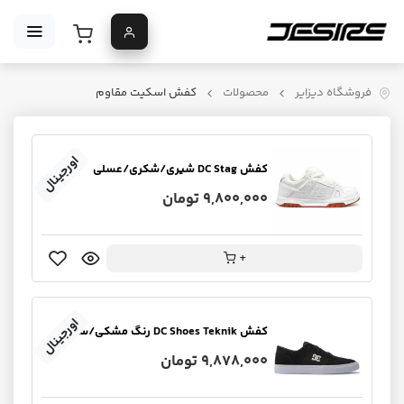
فروشگاه دیزایر
محصولات
کفش اسکیت مقاوم
اورجینال
کفش DC Stag شیری/شکری/عسلی
9,800,000 تومان
+
اورجینال
کفش DC Shoes Teknik رنگ مشکی/سفید
9,878,000 تومان