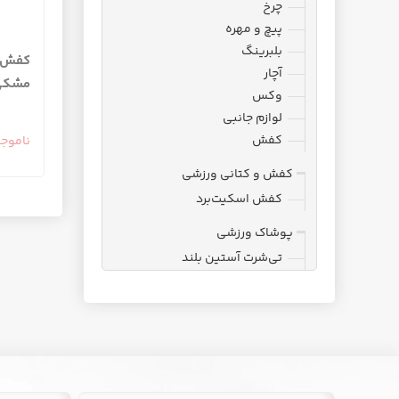
چرخ
پیچ و مهره
بلبرینگ
آچار
مشکی
وکس
لوازم جانبی
کفش
ناموج
کفش و کتانی ورزشی
کفش اسکیت‌برد
پوشاک ورزشی
تی‌شرت آستین بلند