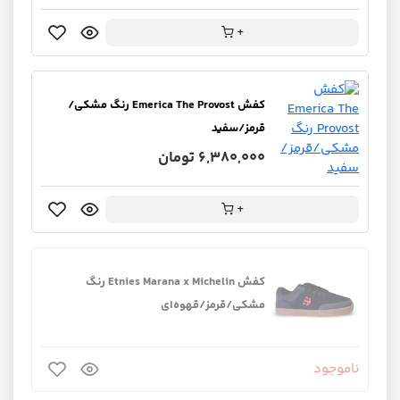
+
کفش Emerica The Provost رنگ مشکی/
قرمز/سفید
6,380,000 تومان
+
کفش Etnies Marana x Michelin رنگ
مشکی/قرمز/قهوه‌ای
ناموجود