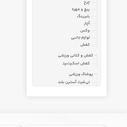
چرخ
پیچ و مهره
بلبرینگ
آچار
وکس
لوازم جانبی
کفش
کفش و کتانی ورزشی
کفش اسکیت‌برد
پوشاک ورزشی
تی‌شرت آستین بلند