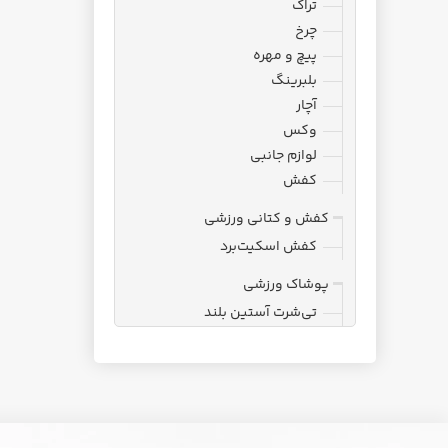
تراک
چرخ
پیچ و مهره
بلبرینگ
آچار
وکس
لوازم جانبی
کفش
کفش و کتانی ورزشی
کفش اسکیت‌برد
پوشاک ورزشی
تی‌شرت آستین بلند