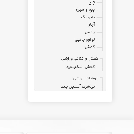
چرخ
پیچ و مهره
بلبرینگ
آچار
وکس
لوازم جانبی
کفش
کفش و کتانی ورزشی
کفش اسکیت‌برد
پوشاک ورزشی
تی‌شرت آستین بلند