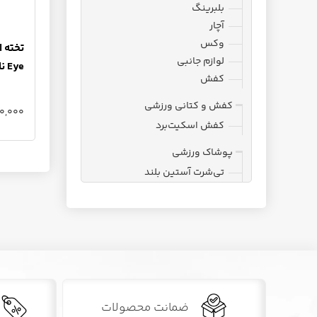
بلبرینگ
آچار
وکس
لوازم جانبی
Eye نارنجی
کفش
کفش و کتانی ورزشی
8,680,000
کفش اسکیت‌برد
پوشاک ورزشی
تی‌شرت آستین بلند
ضمانت محصولات