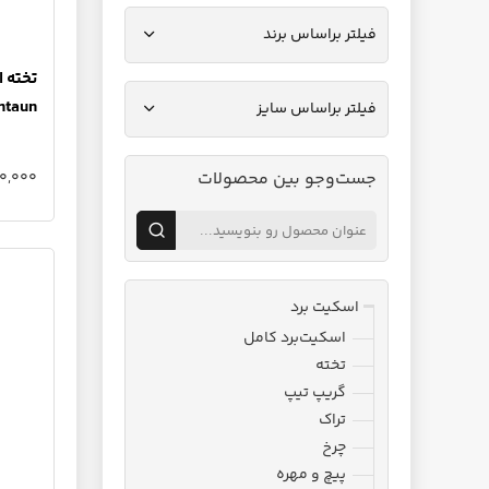
فیلتر براساس برند
ntaun
فیلتر براساس سایز
جست‌وجو بین محصولات
8,680,000
اسکیت برد
اسکیت‌برد کامل
تخته
گریپ تیپ
تراک
چرخ
پیچ و مهره