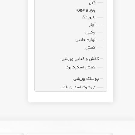
چرخ
پیچ و مهره
بلبرینگ
آچار
وکس
لوازم جانبی
کفش
کفش و کتانی ورزشی
کفش اسکیت‌برد
پوشاک ورزشی
تی‌شرت آستین بلند