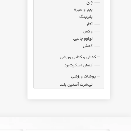
چرخ
پیچ و مهره
بلبرینگ
آچار
وکس
لوازم جانبی
کفش
کفش و کتانی ورزشی
کفش اسکیت‌برد
پوشاک ورزشی
تی‌شرت آستین بلند