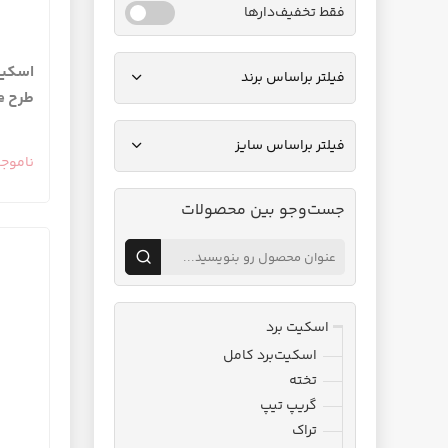
فقط تخفیف‌دارها
اسکیت 
فیلتر براساس برند
طرح Surreal Limousine
فیلتر براساس سایز
ناموج
جست‌وجو بین محصولات
اسکیت برد
اسکیت‌برد کامل
تخته
گریپ تیپ
تراک