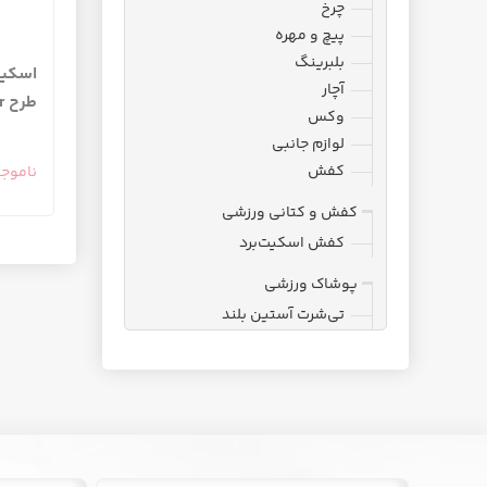
چرخ
پیچ و مهره
بلبرینگ
اسکیت 
آچار
طرح Tarot The Tower
وکس
لوازم جانبی
کفش
ناموج
کفش و کتانی ورزشی
کفش اسکیت‌برد
پوشاک ورزشی
تی‌شرت آستین بلند