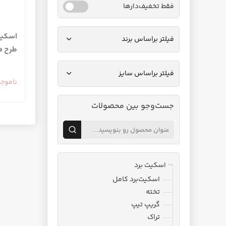
فقط تخفیف‌دارها
اسکیت 
فیلتر براساس برند
طرح Surreal Limousine
فیلتر براساس سایز
ناموج
جست‌وجو بین محصولات
اسکیت برد
اسکیت‌برد کامل
تخته
گریپ تیپ
تراک