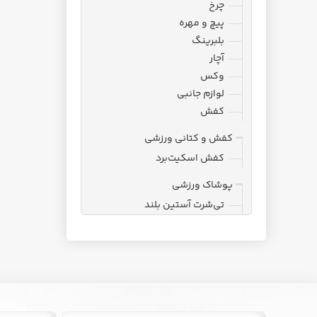
چرخ
پیچ و مهره
بلبرینگ
آچار
وکس
لوازم جانبی
کفش
کفش و کتانی ورزشی
کفش اسکیت‌برد
پوشاک ورزشی
تی‌شرت آستین بلند