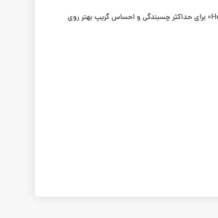
زیره‌ی این کفش مجهز به تکنولوژی PARA‑MOUNT است؛ زیره‌ای واکانیزه با انعطاف عالی، ضربه‌گیر دو‌لایه و طراحی شش‌ضلعی «Hex-tread» برای حداکثر چسبندگی و احساس گریپ بهتر روی