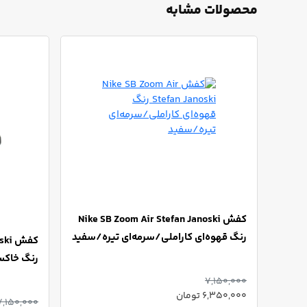
محصولات مشابه
کفش Nike SB Zoom Air Stefan Janoski
رنگ قهوه‌ای کاراملی/سرمه‌ای تیره/سفید
کفش 
رنگ خاک
7,150,000
6,350,000 تومان
7,150,000