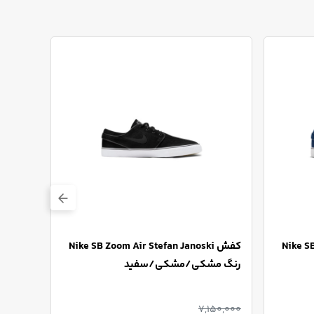
Nike SB
کفش Nike SB Zoom Air Stefan Janoski
ک
رنگ مشکی/مشکی/سفید
رنگ م
50,000
7,150,000