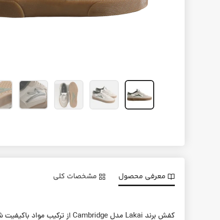
معرفی محصول
مشخصات کلی
کفش برند Lakai مدل Cambridge از ترکیب مواد باکیفیت شامل سوئید، مش تنفسی و چرم مصنوعی منفذدار ساخته شده است تا ظاهری مدرن و در عین حال کلاسیک داشته باشد.