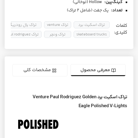
کینگ‌پین:
Hollow (توخالی)
تعداد:
یک جفت (شامل ۲ تراک)
تراک اسکیت برد
تراک venture
تراک پال رودریگز
کلمات
کلیدی:
skateboard trucks
تراک ونچر
تراک paul rodriguez
معرفی محصول
مشخصات کلی
تراک اسکیت برد Venture Paul Rodriguez Golden
Eagle Polished V-Lights