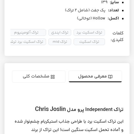
سایز:
139
تعداد:
یک جفت (شامل ۲ تراک)
اکسل:
Hollow (توخالی)
تراک اسکیت برد
تراک ایندی
تراک آلومینیوم
تر
کلمات
کلیدی:
تراک اسکیت
تراک mid
تراک اسکیت برد ترشر
معرفی محصول
مشخصات کلی
Chris Joslin
تراک‌ Independent پرو مدل
این تراک اسکیت برد با طراحی جذاب استیکربام چشم‌نوار شده
و آماده تحمل اسکیت سنگین است! این تراک از برند