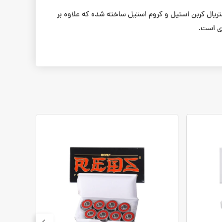
چند رنگ Darkwolf، پک این بلبرینگ شامل ۸ بلبرینگ با ۴ رنگ مختلف قرمز، زرد، آبی و نارنجی و درجه ABEC-9 و از متریال کربن استیل و کروم استیل ساخته شده که علاوه بر
ای است.