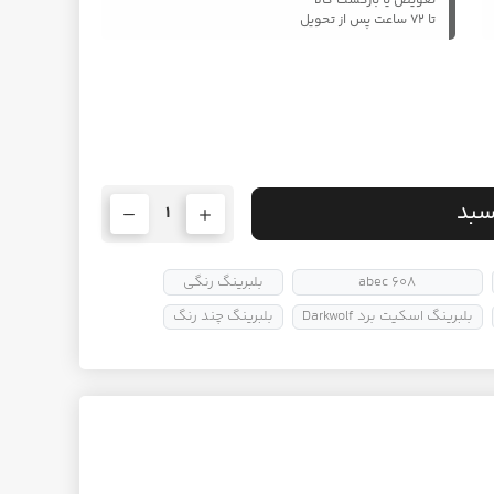
تعویض یا بازگشت کالا
تا ۷۲ ساعت پس از تحویل
سبد
1
abec 608
بلبرینگ رنگی
بلبرینگ اسکیت برد Darkwolf
بلبرینگ چند رنگ