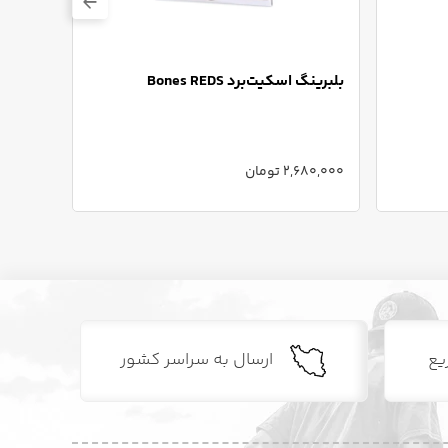
بلبرینگ اسکیت‌برد Bones REDS
بلبرینگ اسکی
2,680,000 تومان
2,680,000 
یع
ارسال به سراسر کشور